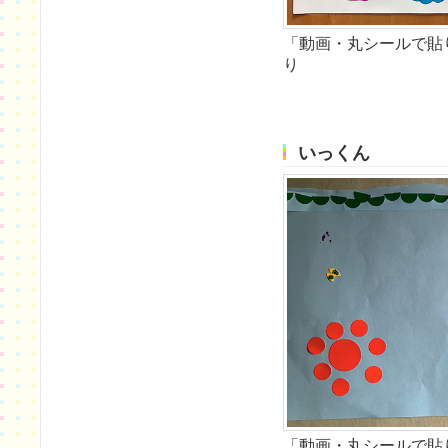
「動画・丸シールで貼
り
いっくん
「動画・丸シールで貼