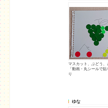
マスカット、ぶどう、
「動画・丸シールで貼
り
ゆな