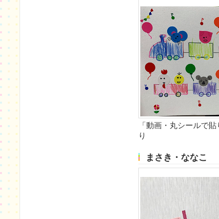
「動画・丸シールで貼
り
まさき・ななこ