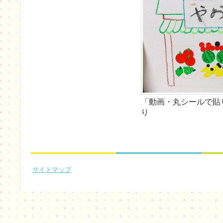
「動画・丸シールで貼
り
サイトマップ