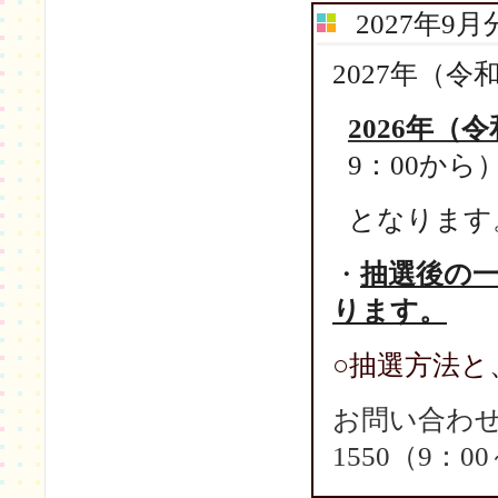
2027
年
9
月
2027
年（令
2026
年（令
9
：
00
から
となります
・
抽選後の
ります。
○
抽選方法
お問い合わ
1550
（
9
：
00