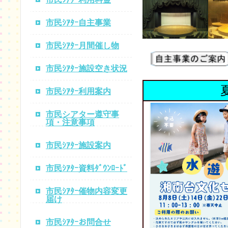
市民ｼｱﾀｰ自主事業
市民ｼｱﾀｰ月間催し物
市民ｼｱﾀｰ施設空き状況
市民ｼｱﾀｰ利用案内
市民シアター遵守事
項・注意事項
市民ｼｱﾀｰ施設案内
市民ｼｱﾀｰ資料ﾀﾞｳﾝﾛｰﾄﾞ
市民ｼｱﾀｰ催物内容変更
届け
市民ｼｱﾀｰお問合せ