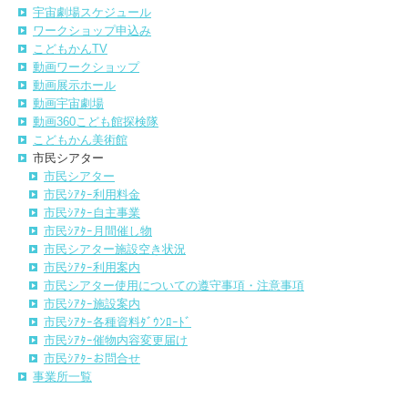
宇宙劇場スケジュール
ワークショップ申込み
こどもかんTV
動画ワークショップ
動画展示ホール
動画宇宙劇場
動画360こども館探検隊
こどもかん美術館
市民シアター
市民シアター
市民ｼｱﾀｰ利用料金
市民ｼｱﾀｰ自主事業
市民ｼｱﾀｰ月間催し物
市民シアター施設空き状況
市民ｼｱﾀｰ利用案内
市民シアター使用についての遵守事項・注意事項
市民ｼｱﾀｰ施設案内
市民ｼｱﾀｰ各種資料ﾀﾞｳﾝﾛｰﾄﾞ
市民ｼｱﾀｰ催物内容変更届け
市民ｼｱﾀｰお問合せ
事業所一覧