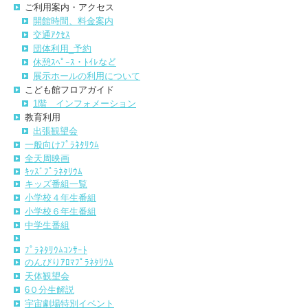
ご利用案内・アクセス
開館時間、料金案内
交通ｱｸｾｽ
団体利用_予約
休憩ｽﾍﾟｰｽ・ﾄｲﾚなど
展示ホールの利用について
こども館フロアガイド
1階 インフォメーション
教育利用
出張観望会
一般向けﾌﾟﾗﾈﾀﾘｳﾑ
全天周映画
ｷｯｽﾞﾌﾟﾗﾈﾀﾘｳﾑ
キッズ番組一覧
小学校４年生番組
小学校６年生番組
中学生番組
ﾌﾟﾗﾈﾀﾘｳﾑｺﾝｻｰﾄ
のんびりｱﾛﾏﾌﾟﾗﾈﾀﾘｳﾑ
天体観望会
6０分生解説
宇宙劇場特別イベント