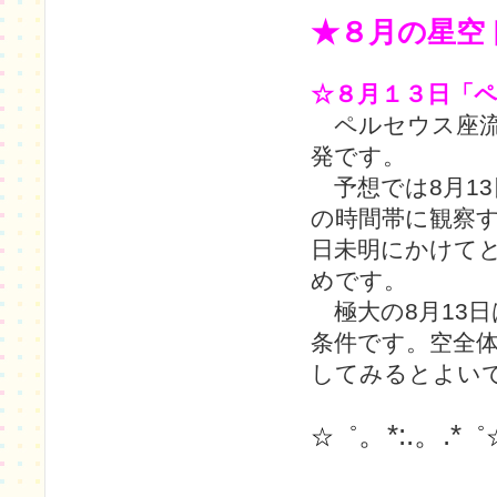
★８月の星空
☆８月１３日「
ペルセウス座流
発です。
予想では8月13
の時間帯に観察す
日未明にかけてと
めです。
極大の8月13
条件です。空全体
してみるとよい
。*:.。.*
☆゜
゜