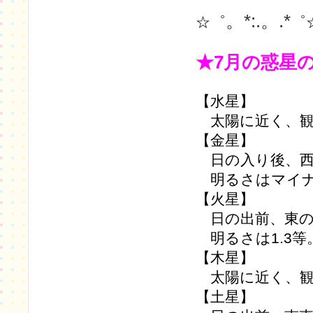
。*:.。.*
☆゜
゜
★7月の惑星
【水星】
太陽に近く、観
【金星】
日の入り後、西
明るさはマイナス
【火星】
日の出前、東の
明るさは1.3等
【木星】
太陽に近く、観
【土星】