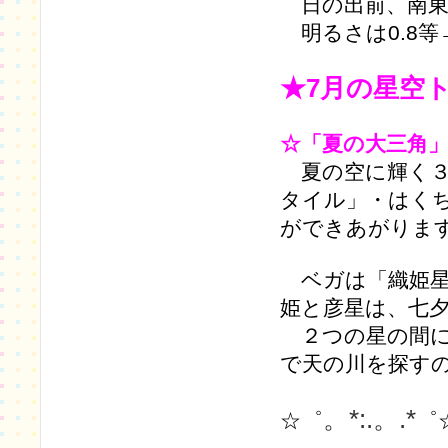
日の出前、南東
明るさは0.8等→
★7月の星空
☆「夏の大三角
夏の空に輝く３
タイル」・はく
ができあがりま
ベガは「織姫星
姫と彦星は、七
２つの星の間に
で天の川を探す
。*:.。.*
☆゜
゜